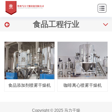
站
关
首
于
产
食品工程行业
页
我
品
新
们
中
闻
工
心
资
程
客
讯
案
户
联
例
服
系
务
我
食品添加剂喷雾干燥机
咖啡离心喷雾干燥机
们
Copyright © 2025 马力干燥