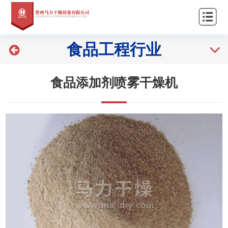
站
关
首
于
产
食品工程行业
页
我
品
新
们
中
闻
工
食品添加剂喷雾干燥机
心
资
程
客
讯
案
户
联
例
服
系
务
我
们