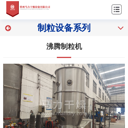
站
关
首
于
产
制粒设备系列
页
我
品
新
们
中
闻
工
沸腾制粒机
心
资
程
客
讯
案
户
联
例
服
系
务
我
们