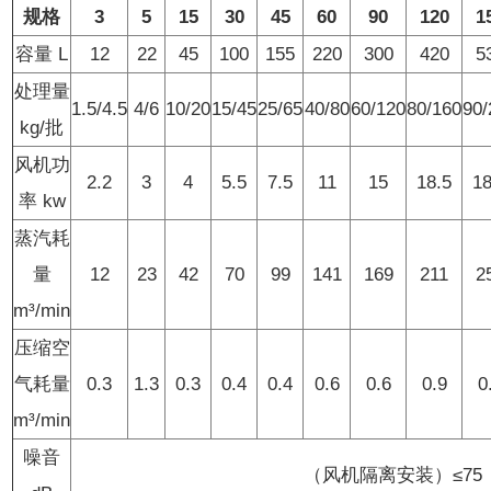
规格
3
5
15
30
45
60
90
120
1
容量 L
12
22
45
100
155
220
300
420
5
处理量
1.5/4.5
4/6
10/20
15/45
25/65
40/80
60/120
80/160
90/
kg/批
风机功
2.2
3
4
5.5
7.5
11
15
18.5
18
率 kw
蒸汽耗
量
12
23
42
70
99
141
169
211
2
m³/min
压缩空
气耗量
0.3
1.3
0.3
0.4
0.4
0.6
0.6
0.9
0
m³/min
噪音
（风机隔离安装）≤75