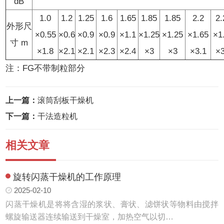
dB
1.0
1.2
1.25
1.6
1.65
1.85
1.85
2.2
2.
外形尺
×0.55
×0.6
×0.9
×0.9
×1.1
×1.25
×1.25
×1.65
×1
寸 m
×1.8
×2.1
×2.1
×2.3
×2.4
×3
×3
×3.1
×3
注：FG不带制粒部分
上一篇：
滚筒刮板干燥机
下一篇：
干法造粒机
相关文章
旋转闪蒸干燥机的工作原理
2025-02-10
闪蒸干燥机是将将含湿的浆状、膏状、滤饼状等物料由搅拌
螺旋输送器连续输送到干燥室，加热空气以切…