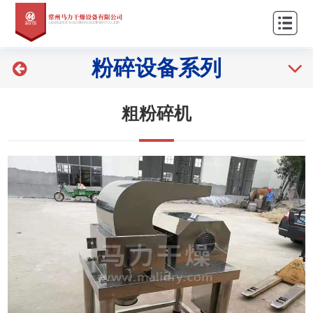
站
关
首
于
产
粉碎设备系列
页
我
品
新
们
中
闻
工
粗粉碎机
心
资
程
客
讯
案
户
联
例
服
系
务
我
们