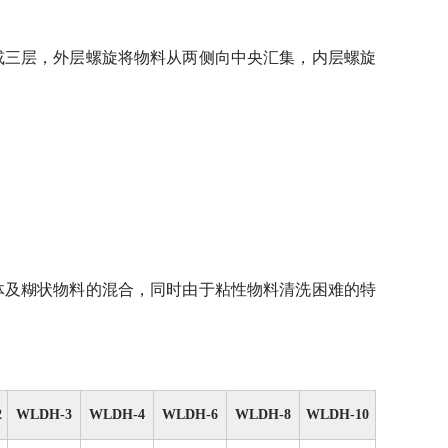
三层，外层螺旋将物料从两侧向中央汇集，内层螺旋
体及糊状物料的混合，同时由于粘性物料清洗困难的特
2
WLDH-3
WLDH-4
WLDH-6
WLDH-8
WLDH-10