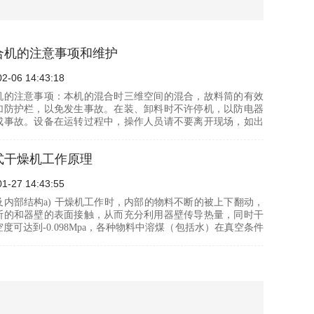
合机的注意事项和维护
02-06 14:43:18
机的注意事项：本机的混合时三维空间的混合，故料筒的有效
加防护栏，以免发生事故。在装、卸料时不许停机，以防电器
成事故。设备在运转过程中，操作人员请不要离开现场，如出
音，应停机检查，待排除事故隐患后方可开机。控制面板上的
式干燥机工作原理
01-27 14:43:55
及内部结构a) 干燥机工作时，内部的物料不断的被上下翻动，
断的和器壁的表面接触，从而充分利用器壁传导热量，同时干
度可达到-0.098Mpa，各种物料中溶煤（包括水）在真空条件
较底的温度迅速汽化，达到加速物料干燥的目的。b) 干燥机