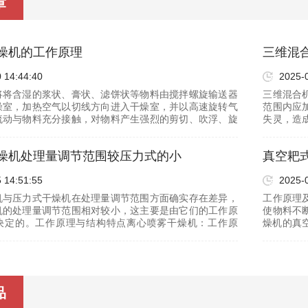
章
燥机的工作原理
三维混
 14:44:40
2025-
将将含湿的浆状、膏状、滤饼状等物料由搅拌螺旋输送器
三维混合
燥室，加热空气以切线方向进入干燥室，并以高速旋转气
范围内应
流动与物料充分接触，对物料产生强烈的剪切、吹浮、旋
失灵，造
料处稳定的平衡流化状态。在机械运动和热风气流的复合
现异常声
按钮…
燥机处理量调节范围较压力式的小
真空耙
 14:51:55
2025-
机与压力式干燥机在处理量调节范围方面确实存在差异，
工作原理
机的处理量调节范围相对较小，这主要是由它们的工作原
使物料不
决定的。工作原理与结构特点离心喷雾干燥机：工作原
燥机的真空
离心力将液体分散成雾状，然后利用热空气进行干燥。结
下均能在
外…
品