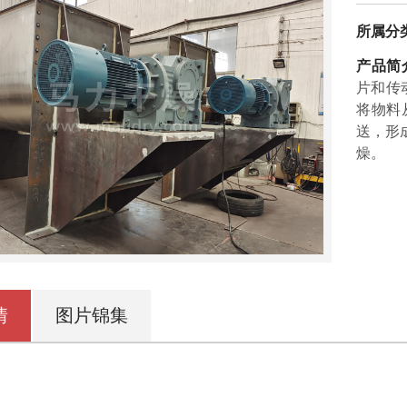
所属分
产品简
片和传
将物料
送，形
燥。
情
图片锦集