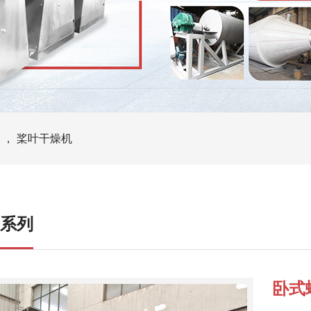
 ， 桨叶干燥机
系列
卧式