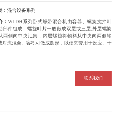
类：
混合设备系列
介：
WLDH系列卧式螺带混合机由容器、螺旋搅拌叶
动部件组成；螺旋叶片一般做成双层或三层,外层螺旋
从两侧向中央汇集，内层螺旋将物料从中央向两侧输
成对流混合。容积可做成圆形，以便夹套用于反应、干
联系我们