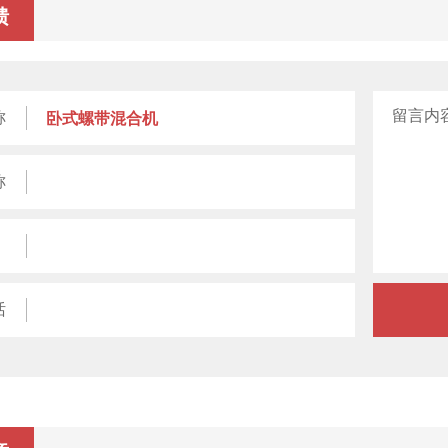
馈
留言内
称
称
话